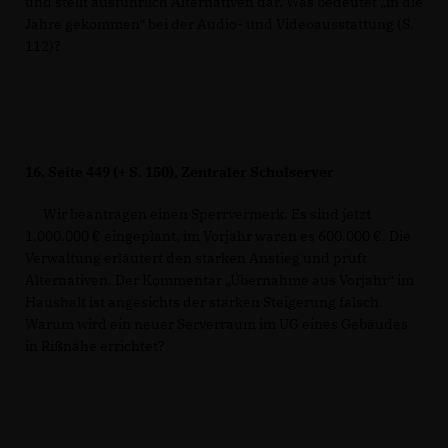
und stellt ausführlich Alternativen dar. Was bedeutet „in die
Jahre gekommen“ bei der Audio- und Videoausstattung (S.
112)?
16.
Seite 449 (+ S. 150), Zentraler Schulserver
Wir beantragen einen Sperrvermerk. Es sind jetzt
1.000.000 € eingeplant, im Vorjahr waren es 600.000 €. Die
Verwaltung erläutert den starken Anstieg und prüft
Alternativen. Der Kommentar „Übernahme aus Vorjahr“ im
Haushalt ist angesichts der starken Steigerung falsch.
Warum wird ein neuer Serverraum im UG eines Gebäudes
in Rißnähe errichtet?