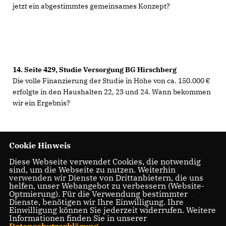
jetzt ein abgestimmtes gemeinsames Konzept?
14.
Seite 429, Studie Versorgung BG Hirschberg
Die volle Finanzierung der Studie in Höhe von ca. 150.000
erfolgte in den Haushalten 22, 23 und 24. Wann bekommen
wir ein Ergebnis?
Cookie Hinweis
Diese Webseite verwendet Cookies, die notwendig
15.
Seite 430, Radweg Birkenharder
sind, um die Webseite zu nutzen. Weiterhin
verwenden wir Dienste von Drittanbietern, die uns
Straße/Wielandstraße
helfen, unser Webangebot zu verbessern (Website-
Hier stehen Kosten in Höhe von 1,2 Mio. Wie erklären sich
Optmierung). Für die Verwendung bestimmter
diese? Es handelt sich um ein relativ kurzes Stück, der
Dienste, benötigen wir Ihre Einwilligung. Ihre
Einwilligung können Sie jederzeit widerrufen. Weitere
Radweg ist teilweise bereits vorhanden.
Informationen finden Sie in unserer
Datenschutzerklärung
.