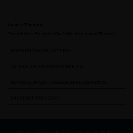
Unsere Themen
Hier erhalten Sie einen Überblick über unsere Themen.
KOMMUNALWAHL AKTUELL:
AKTUELLES DER BIBERACHER CDU
INFORMATIONEN UNSERER ABGEORDNETEN:
HAUSHALT DER STADT
Biberach . Aktuelles der CDU in Biberach an der Riss.