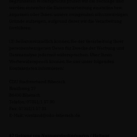
begründeten Widerspruchs prüfen wir die Sachlage und
werden entweder die Datenverarbeitung einstellen bzw.
anpassen oder Ihnen unsere zwingenden schutzwürdigen
Gründe aufzeigen, aufgrund derer wir die Verarbeitung
fortführen.
(3) Selbstverständlich können Sie der Verarbeitung Ihrer
personenbezogenen Daten für Zwecke der Werbung und
Datenanalyse jederzeit widersprechen. Über Ihren
Werbewiderspruch können Sie uns unter folgenden
Kontaktdaten informieren:
CDU Stadtverband Biberach
Braithweg 27
88400 Biberach
Telefon: 07351/1 57 30
Fax: 07351/1 57 31
E-Mail: vorstand@cdu-biberach.de
§7 Geltung von Nutzungsbedingungen / Haftung