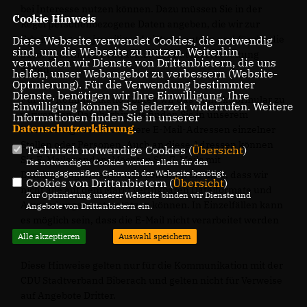
bei Interesse nutzen können. Dazu müssen Sie in der
Cookie Hinweis
Regel personenbezogene Daten angeben, die wir zur
Erbringung der jeweiligen Leistung nutzen und für die die
Diese Webseite verwendet Cookies, die notwendig
sind, um die Webseite zu nutzen. Weiterhin
zuvor genannten Grundsätze zur Datenverarbeitung
verwenden wir Dienste von Drittanbietern, die uns
gelten.
helfen, unser Webangebot zu verbessern (Website-
Optmierung). Für die Verwendung bestimmter
Dienste, benötigen wir Ihre Einwilligung. Ihre
Für die Kommunikation bitten wir das Kontaktformular zu
Einwilligung können Sie jederzeit widerrufen. Weitere
verwenden. Darüberhinaus finden Sie in unserem
Informationen finden Sie in unserer
Datenschutzerklärung
.
Internetangebot u.U. weitere E-Mail-Adressen einzelner
Stellen oder Personen. Auch an diese Adressen können
Technisch notwendige Cookies (
Übersicht
)
Sie E-Mails senden. Möchten Sie E-Mails mit
Die notwendigen Cookies werden allein für den
ordnungsgemäßen Gebrauch der Webseite benötigt.
Dateianhängen senden, so beachten Sie bitte, dass wir
Cookies von Drittanbietern (
Übersicht
)
nicht alle auf dem Markt verfügbaren Dateiformate und
Zur Optimierung unserer Webseite binden wir Dienste und
Anwendungen unterstützen können. In Einzelfällen kann
Angebote von Drittanbietern ein.
es möglich sein, dass die E-Mail nicht verarbeitet werden
kann.
Alle akzeptieren
Auswahl speichern
Diese Hinweise gelten nur für die Kommunikation mit der
CDU Stadtverband Biberach und gelten nicht für Verweise
auf Angebote Dritter.