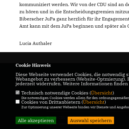
kommuniziert werden. Wir von der CDU sind an de
zu hören und in die Entscheidungsgremien mitzu
Biberacher JuPa ganz herzlich für ihr Engagement.
Amt kann mit dem JuPa beginnen und später als 
Lucia Authaler
Cookie Hinweis
Diese Webseite verwendet Cookies, die notwendig si
Biberach . Aktuelles der CDU in Biberach an
Webangebot zu verbessern (Website-Optmierung). Fü
der Riss.
jederzeit widerrufen. Weitere Informationen finden
Technisch notwendige Cookies (
Übersicht
)
IMPRESSUM
DATENSCHUTZ
Die notwendigen Cookies werden allein für den ordnungsgemäßen 
Cookies von Drittanbietern (
KONTAKT
Übersicht
)
Zur Optimierung unserer Webseite binden wir Dienste und Angebot
@2026 CDU Stadtverband Biberach
Alle akzeptieren
Auswahl speichern
Alle Rechte vorbehalten.