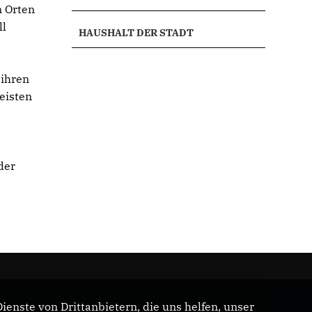
n Orten
ll
HAUSHALT DER STADT
 ihren
meisten
der
enste von Drittanbietern, die uns helfen, unser