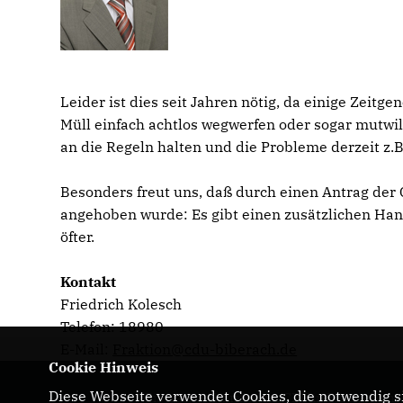
Leider ist dies seit Jahren nötig, da einige Zeitg
Müll einfach achtlos wegwerfen oder sogar mutwill
an die Regeln halten und die Probleme derzeit z.
Besonders freut uns, daß durch einen Antrag de
angehoben wurde: Es gibt einen zusätzlichen Han
öfter.
Kontakt
Friedrich Kolesch
Telefon: 18980
E-Mail:
Fraktion@cdu-biberach.de
Cookie Hinweis
Diese Webseite verwendet Cookies, die notwendig si
Biberach . Aktuelles der CDU in Biberach an