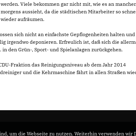
werden. Viele bekommen gar nicht mit, wie es an manche
morgens aussieht, da die städtischen Mitarbeiter so schne
wieder aufräumen.
enossen sich nicht an einfachste Gepflogenheiten halten und
ig irgendwo deponieren. Erfreulich ist, daß sich die aller
B. in den Grün-, Sport- und Spielanlagen zurückgehen.
r CDU-Fraktion das Reinigungsniveau ab dem Jahr 2014
dreiniger und die Kehrmaschine fährt in allen Straßen wie
nd, um die Webseite zu nutzen. Weiterhin verwenden wir Di