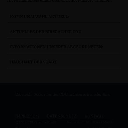
Hier erhalten Sie einen Überblick über unsere Themen.
KOMMUNALWAHL AKTUELL:
AKTUELLES DER BIBERACHER CDU
INFORMATIONEN UNSERER ABGEORDNETEN:
HAUSHALT DER STADT
Biberach . Aktuelles der CDU in Biberach an der Riss.
IMPRESSUM
DATENSCHUTZ
KONTAKT
@2026 CDU Stadtverband
Realisation: Sharkness Media