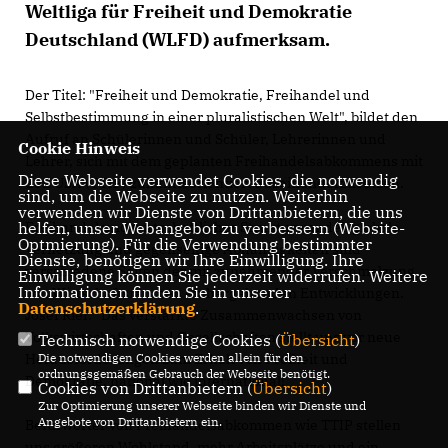
Weltliga für Freiheit und Demokratie
Deutschland (WLFD) aufmerksam.
Der Titel: "Freiheit und Demokratie, Freihandel und
Selbstbestimmung in einer pluralistischen Welt", bildet den
Aufruf an Schülerinnen und Schüler, Lehrerinnen und
Cookie Hinweis
Lehrer, sich mit dem geplanten Freihandelsabkommens mit
Diese Webseite verwendet Cookies, die notwendig
den USA (TTIP) zukunftsorientiert auseinanderzusetzen.
sind, um die Webseite zu nutzen. Weiterhin
verwenden wir Dienste von Drittanbietern, die uns
helfen, unser Webangebot zu verbessern (Website-
Freihandel und wirtschaftlicher Strukturwandel, globale
Optmierung). Für die Verwendung bestimmter
Vernetzung und gegenseitige Abhängigkeiten sind
Dienste, benötigen wir Ihre Einwilligung. Ihre
verschiedene Seiten der mit zunehmender Verschmelzung
Einwilligung können Sie jederzeit widerrufen. Weitere
Informationen finden Sie in unserer
von Wirtschaftsräumen einhergehenden Entwicklungen.
Datenschutzerklärung
.
Josef Rief: "Das verstärkte Zusammenwachsen von
Volkswirtschaften und Gesellschaften stellt uns vor neue
Technisch notwendige Cookies (
Übersicht
)
Die notwendigen Cookies werden allein für den
Herausforderungen zum Erhalt von Freiheit und
ordnungsgemäßen Gebrauch der Webseite benötigt.
Demokratie, national wie international!
Cookies von Drittanbietern (
Übersicht
)
Zur Optimierung unserer Webseite binden wir Dienste und
Angebote von Drittanbietern ein.
Befürworter von Freihandelsabkommen wie TTIP stellen
uns größeren Wohlstand, mehr Arbeitsplätze und ein